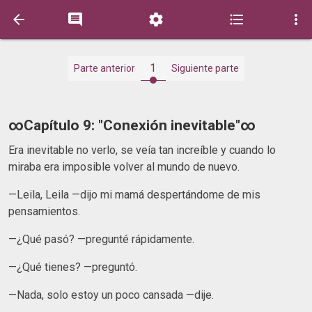





1
Parte anterior
Siguiente parte
∞Capítulo 9: "Conexión inevitable"∞
Era inevitable no verlo, se veía tan increíble y cuando lo
miraba era imposible volver al mundo de nuevo.
—Leila, Leila —dijo mi mamá despertándome de mis
pensamientos.
—¿Qué pasó? —pregunté rápidamente.
—¿Qué tienes? —preguntó.
—Nada, solo estoy un poco cansada —dije.