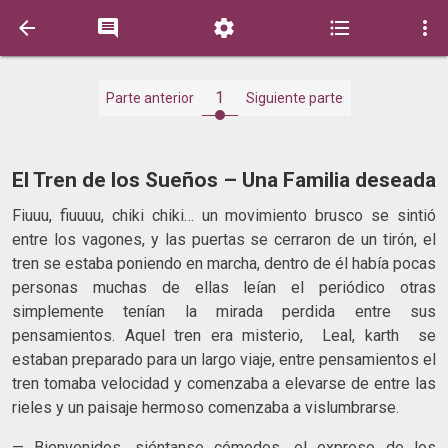





1
Parte anterior
Siguiente parte
El Tren de los Sueños – Una Familia deseada
Fiuuu, fiuuuu, chiki chiki… un movimiento brusco se sintió
entre los vagones, y las puertas se cerraron de un tirón, el
tren se estaba poniendo en marcha, dentro de él había pocas
personas muchas de ellas leían el periódico otras
simplemente tenían la mirada perdida entre sus
pensamientos. Aquel tren era misterio, Leal, karth se
estaban preparado para un largo viaje, entre pensamientos el
tren tomaba velocidad y comenzaba a elevarse de entre las
rieles y un paisaje hermoso comenzaba a vislumbrarse.
— Bienvenidos, siéntanse cómodos, el expreso de los