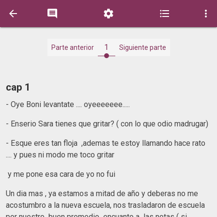





1
Parte anterior
Siguiente parte
cap 1
- Oye Boni levantate .... oyeeeeeee.....
- Enserio Sara tienes que gritar? ( con lo que odio madrugar)
- Esque eres tan floja ,ademas te estoy llamando hace rato
.... y pues ni modo me toco gritar
y me pone esa cara de yo no fui
Un dia mas , ya estamos a mitad de año y deberas no me
acostumbro a la nueva escuela, nos trasladaron de escuela
por nuestro buen promedio encuanto a las notas ( si