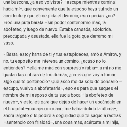
una buscona, ¿a eso volviste? –escupe mientras camina
hacia mí–, que conveniente que tu esposo haya sufrido un
accidente y que él me pida el divorcio, eso querías, ¿no?
Eres una puta barata –sin poder contenerme más, la
abofeteo, y luego de nuevo. Estaba cansada, adolorida,
preocupada y asustada, ella fue la gota que derramo mi
vaso.
- Basta, estoy harta de ti y tus estupideces, amó a Amirov, y
no, tu esposito me interesa un comino, ¿acaso no lo
entiendes? –ella me mira con sorpresa y rabia–, a mí no me
gustan las sobras de los demás, ¿crees que voy a tomar
algo que te perteneció? Qué asco me da sólo de pensarlo –
escupo, vuelvo a abofetearla–, eso es para que saques el
nombre de mi esposo de tu sucia boca –la abofeteo de
nuevo–, y esto, es para que dejes de hacer un escándalo en
el hospital –masajeo mi mano, me había dolido la última–,
ahora lárgate o le pediré a seguridad que te saque a rastras
–sentencio con frialdad–, una cosa más, acércate a mi hija,