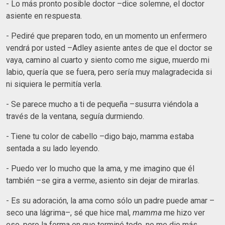
- Lo más pronto posible doctor –dice solemne, el doctor
asiente en respuesta.
- Pediré que preparen todo, en un momento un enfermero
vendrá por usted –Adley asiente antes de que el doctor se
vaya, camino al cuarto y siento como me sigue, muerdo mi
labio, quería que se fuera, pero sería muy malagradecida si
ni siquiera le permitía verla.
- Se parece mucho a ti de pequeña –susurra viéndola a
través de la ventana, seguía durmiendo.
- Tiene tu color de cabello –digo bajo, mamma estaba
sentada a su lado leyendo.
- Puedo ver lo mucho que la ama, y me imagino que él
también –se gira a verme, asiento sin dejar de mirarlas.
- Es su adoración, la ama como sólo un padre puede amar –
seco una lágrima–, sé que hice mal,
mamma
me hizo ver
eso, pero la forma en que terminó todo, no me dio más