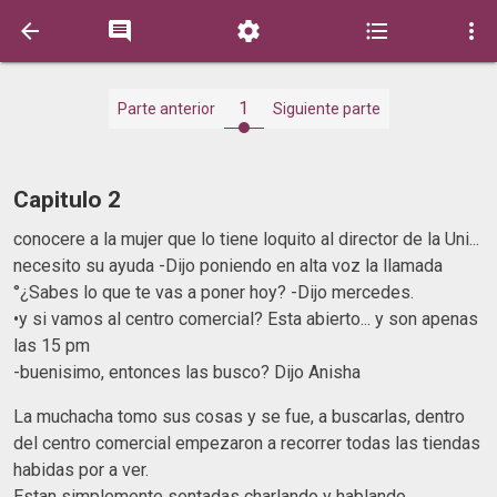





1
Parte anterior
Siguiente parte
Capitulo 2
conocere a la mujer que lo tiene loquito al director de la Uni...
necesito su ayuda -Dijo poniendo en alta voz la llamada
°¿Sabes lo que te vas a poner hoy? -Dijo mercedes.
•y si vamos al centro comercial? Esta abierto... y son apenas
las 15 pm
-buenisimo, entonces las busco? Dijo Anisha
La muchacha tomo sus cosas y se fue, a buscarlas, dentro
del centro comercial empezaron a recorrer todas las tiendas
habidas por a ver.
Estan simplemente sentadas charlando y hablando.