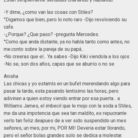
-Y dime, ¿como van las cosas con Stiles?
°Digamos que bien, pero lo noto raro -Dijo revolviendo su
cafe.
-¿Porque? ¿Que paso? -pregunta Mercedes.
°Como que anda distante, ya no habla tanto como antes, no
me.conto sobre la pareja de su papá...
•No creeras que el... Ya sabes -Dijo Kiki viendola a los ojos
-No se, son dos años, capas que se aburrio o no se
Anisha
Las chicas y yo estamls en un bufet merendando algo para
pasar la tarde, esta pasando lentisimo las horas, pero
adivinen a quien estoy viendo entrar por esa puerta... a
Williams James, el imbecil que le mojo con la soda a Stiles,
me da una impotencia que sea tan maldito, es repucnante
verlo tan feliz deapues de a ver sido suspendido un mes
señores, un mes, por mi, POR MI! Deveria estar llorando,
pero el señor bolas grandes solo se dedica a molestar.