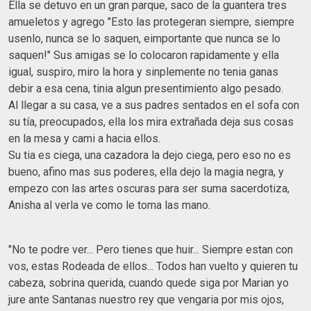
Ella se detuvo en un gran parque, saco de la guantera tres
amueletos y agrego "Esto las protegeran siempre, siempre
usenlo, nunca se lo saquen, eimportante que nunca se lo
saquen!" Sus amigas se lo colocaron rapidamente y ella
igual, suspiro, miro la hora y sinplemente no tenia ganas
debir a esa cena, tinia algun presentimiento algo pesado.
Al llegar a su casa, ve a sus padres sentados en el sofa con
su tía, preocupados, ella los mira extrañada deja sus cosas
en la mesa y cami a hacia ellos.
Su tia es ciega, una cazadora la dejo ciega, pero eso no es
bueno, afino mas sus poderes, ella dejo la magia negra, y
empezo con las artes oscuras para ser suma sacerdotiza,
Anisha al verla ve como le toma las mano.
"No te podre ver... Pero tienes que huir... Siempre estan con
vos, estas Rodeada de ellos... Todos han vuelto y quieren tu
cabeza, sobrina querida, cuando quede siga por Marian yo
jure ante Santanas nuestro rey que vengaria por mis ojos,