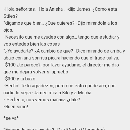
-Hola señoritas... Hola Anisha... -dijo James. ¿Como esta
Stiles?
°digamos que bien... ¿Que quieres? -Dijo mirandola a los
ojos.
-Necesito que me ayudes con algo... tengo que estudiar y
vos entedes bien las cosas
°¿Yo ayudarte? ¿A cambio de que? -Dice mirando de arriba y
abajo con una sonrisa picara haciendo que el trage saliva.
-$100 ¿te parece?, por favor ayudame, el director me dijo
que me dejara volver si apruebo
-$300 y tu buzo
-Hecho! Te lo agradezco, pero que esto quede aca, que
nadie lo sepa -James mira a Kiki y a Mecha.
- Perfecto, nos vemos mañana ¿dale?
-Buenisimo!
*se va*
°Enserio lo vas a ayudar? -Dijo Mecha (Mercedes)