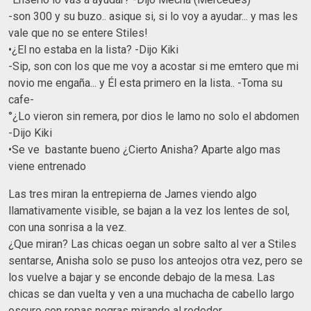
-son 300 y su buzo.. asique si, si lo voy a ayudar... y mas les
vale que no se entere Stiles!
•¿El no estaba en la lista? -Dijo Kiki
-Sip, son con los que me voy a acostar si me emtero que mi
novio me engaña... y Él esta primero en la lista.. -Toma su
cafe-
°¿Lo vieron sin remera, por dios le lamo no solo el abdomen
-Dijo Kiki
•Se ve bastante bueno ¿Cierto Anisha? Aparte algo mas
viene entrenado
Las tres miran la entrepierna de James viendo algo
llamativamente visible, se bajan a la vez los lentes de sol,
con una sonrisa a la vez.
¿Que miran? Las chicas oegan un sobre salto al ver a Stiles
sentarse, Anisha solo se puso los anteojos otra vez, pero se
los vuelve a bajar y se enconde debajo de la mesa. Las
chicas se dan vuelta y ven a una muchacha de cabello largo
oscuro con ropas negras mirando al rededor