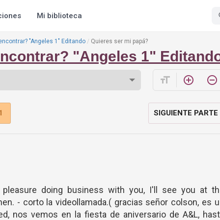
ciones
Mi biblioteca
 encontrar? "Angeles 1" Editando
Quieres ser mi papá?
 encontrar? "Angeles 1" Editand
format_size
add_circle_outline
remove_circle_outline
1
SIGUIENTE PARTE
 pleasure doing business with you, I'll see you at t
then. - corto la videollamada.( gracias señor colson, es 
d, nos vemos en la fiesta de aniversario de A&L, has