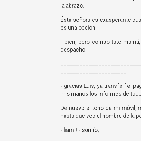
la abrazo,
Ésta señora es exasperante cua
es una opción.
- bien, pero comportate mamá, 
despacho.
_________________________
_____________________
- gracias Luis, ya transferí el
mis manos los informes de tod
De nuevo el tono de mi móvil, m
hasta que veo el nombre de la p
- liam!!!- sonrío,