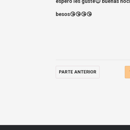
espero les guste😇 buenas noch
besos😘😘😘😘
PARTE ANTERIOR