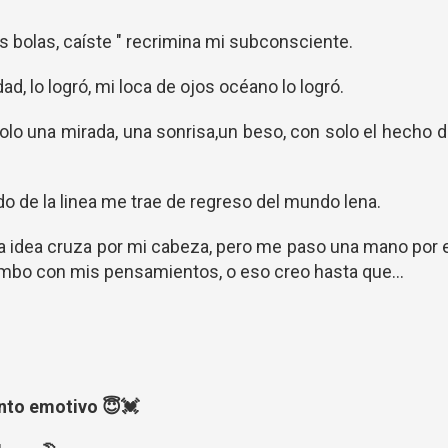
as bolas, caíste " recrimina mi subconsciente.
ad, lo logró, mi loca de ojos océano lo logró.
solo una mirada, una sonrisa,un beso, con solo el hecho 
lado de la linea me trae de regreso del mundo lena.
una idea cruza por mi cabeza, pero me paso una mano por 
rumbo con mis pensamientos, o eso creo hasta que...
ento emotivo 😇💓