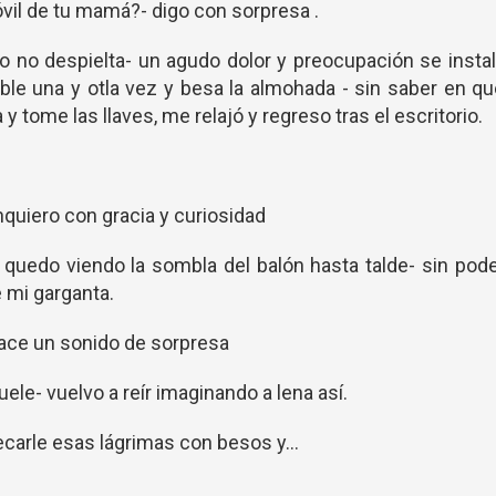
vil de tu mamá?- digo con sorpresa .
ero no despielta- un agudo dolor y preocupación se insta
ble una y otla vez y besa la almohada - sin saber en q
 tome las llaves, me relajó y regreso tras el escritorio.
nquiero con gracia y curiosidad
 quedo viendo la sombla del balón hasta talde- sin pod
 mi garganta.
hace un sonido de sorpresa
uele- vuelvo a reír imaginando a lena así.
ecarle esas lágrimas con besos y...