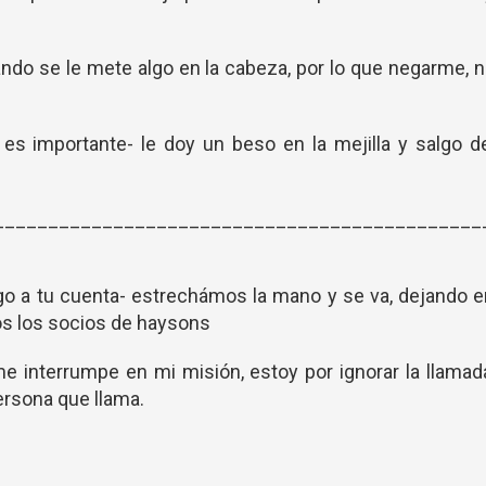
ndo se le mete algo en la cabeza, por lo que negarme, 
es importante- le doy un beso en la mejilla y salgo d
_____________________________________________
 pago a tu cuenta- estrechámos la mano y se va, dejando 
os los socios de haysons
e interrumpe en mi misión, estoy por ignorar la llamad
ersona que llama.