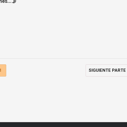
es...🌛
1
SIGUIENTE PARTE