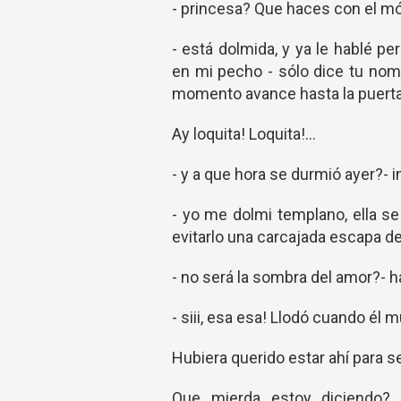
- princesa? Que haces con el mó
- está dolmida, y ya le hablé p
en mi pecho - sólo dice tu nom
momento avance hasta la puerta y
Ay loquita! Loquita!...
- y a que hora se durmió ayer?- i
- yo me dolmi templano, ella se
evitarlo una carcajada escapa de
- no será la sombra del amor?- 
- siii, esa esa! Llodó cuando él m
Hubiera querido estar ahí para s
Que...mierda...estoy...diciendo?