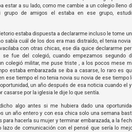
ba estar a su lado, como me cambie a un colegio lleno 
 grupo de amigos el estaba en ese grupo, estudi
torio estaba dispuesta a declararme incluso le tome u
o sabía cuál de los dos era mas distraído, el tenia novia
vacilaba con otras chicas, ese día quice declararme pe
 el se fue del colegió, cuando empezamos segundo d
un colegió militar, me puse triste , a los pocos mese 
mpo estaba embarazada se iba a casarse, lo raro es qu
en ese tiempo el no tenia novia su novia de ese tiempo 
mi oportunidad, un año después de esa noticia cuando el 
r casarse por la iglesia le dije lo que sentía.
dicho algo antes si me hubiera dado una oportunida
 un año entero y con esa chica solo una semana bast
s para hacerla su mujer y terminar embarazada, a la fec
o lazo de comunicación con el pensé que sería lo mej