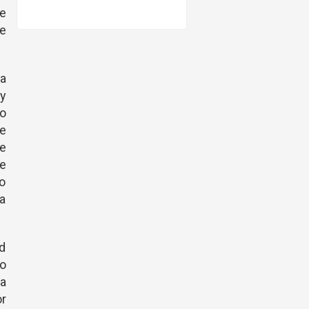
de
e
na
 y
ro
e
me
e
lo
ya
d
o
ha
or