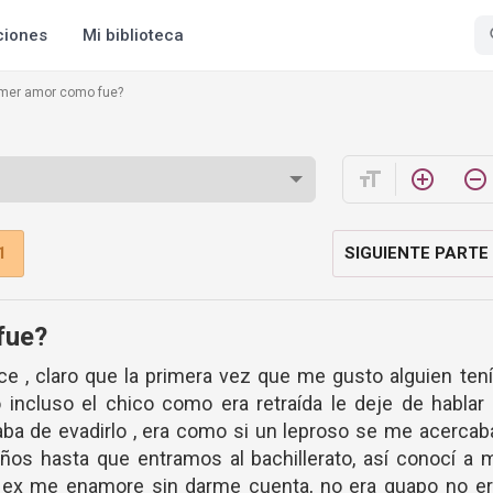
ciones
Mi biblioteca
rimer amor como fue?
format_size
add_circle_outline
remove_circle_outline
1
SIGUIENTE PARTE
fue?
ce , claro que la primera vez que me gusto alguien ten
 incluso el chico como era retraída le deje de hablar
aba de evadirlo , era como si un leproso se me acercab
os hasta que entramos al bachillerato, así conocí a 
lex me enamore sin darme cuenta, no era guapo no er