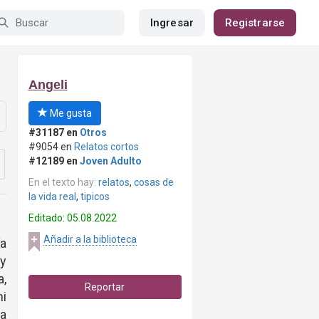
Ingresar
Registrarse
Angeli
Me gusta
#31187 en
Otros
#9054 en
Relatos cortos
#12189 en
Joven Adulto
En el texto hay:
relatos
,
cosas de
la vida real
,
tipicos
Editado: 05.08.2022
Añadir a la biblioteca
ía
 y
a,
Reportar
mi
a