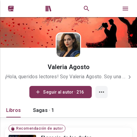


Valeria Agosto
¡Hola, queridos lectores! Soy Valeria Agosto. Soy una autora de Ucrania, donde mis historias ya han conquistado los corazones de miles de lectores. Mi pasión es escribir Novela Romántica Contemporánea, llena de emociones profundas, sinceridad y un toque de pasión. Escribo sobre el amor que inspira y sobre personajes que luchan por su felicidad a pesar de todo. Cada línea que escribo nace de la inspiración que me da la resiliencia y la fuerza de espíritu de mi pueblo. Esa energía interior es la que transmito a mis protagonistas. Ahora, me hace muy feliz poder compartir un pedacito de mi alma con ustedes, los lectores de habla hispana. ¿Qué encontrarán en mis libros? Emociones a flor de piel: desde un romance tierno hasta momentos apasionados y sensuales. Personajes fuertes: protagonistas que saben amar y superar cualquier adversidad. Actualizaciones constantes: subo capítulos nuevos con frecuencia (normalmente cada dos días) para que no tengan que esperar mucho para saber qué pasa. ¡Me encantan sus comentarios! Son mi mayor motivación. También los invito a seguirme en mi Instagram, donde comparto novedades, estéticas de los personajes y el día a día de mi proceso creativo. Más contenido en mi Instagram: https://www.instagram.com/valeria_agosto_escritora ¡Vivamos estas historias juntos!
Seguir al autor · 216
Libros
Sagas · 1
Recomendación de autor