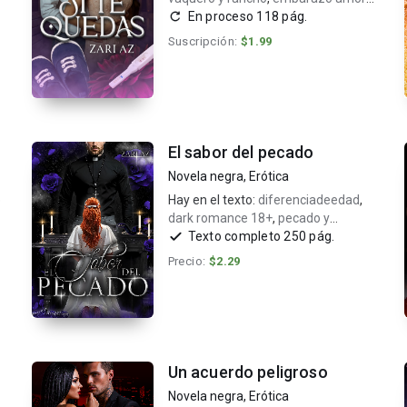
sexo
En proceso 118 pág.
Suscripción:
$1.99
El sabor del pecado
Novela negra
,
Erótica
e
Hay en el texto:
diferenciadeedad
,
dark romance 18+
,
pecado y
obsesión
Texto completo 250 pág.
Precio:
$2.29
Un acuerdo peligroso
Novela negra
,
Erótica