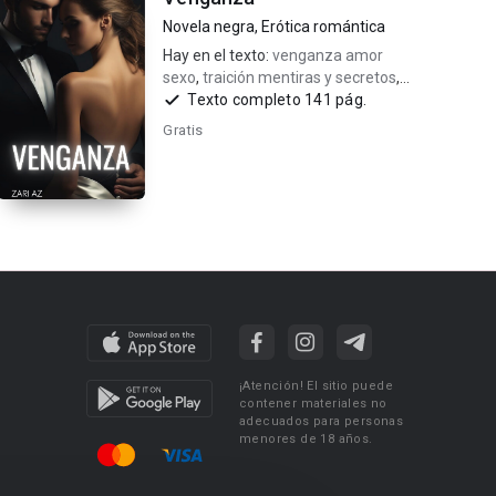
Novela negra
,
Erótica romántica
Hay en el texto:
venganza amor
sexo
,
traición mentiras y secretos
,
romance +21
Texto completo 141 pág.
Gratis
¡Atención! El sitio puede
contener materiales no
adecuados para personas
menores de 18 años.