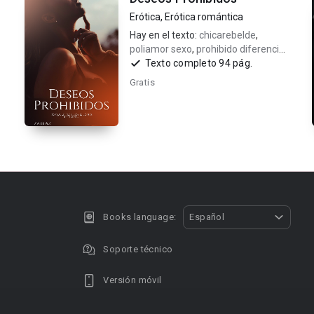
Erótica
,
Erótica romántica
Hay en el texto:
chicarebelde
,
poliamor sexo
,
prohibido diferencia
de edad
Texto completo 94 pág.
Gratis
Books language:
Español
Soporte técnico
Versión móvil