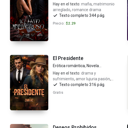
Hay en el texto:
mafia
,
matrimonio
arreglado
,
romance drama
Texto completo 344 pág.
Precio:
$2.29
El Presidente
Erótica romántica
,
Novela
romántica
Hay en el texto:
drama y
sufrimiento
,
amor lujuria pasión
,
presidente
Texto completo 316 pág.
Gratis
Deseos Prohibidos