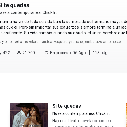
i te quedas
ovela contemporánea
,
Chick lit
rianna ha vivido toda su vida bajo la sombra de su hermano mayor, 
ás que él. Pero sin importar sus esfuerzos, siempre termina a un lad
nsignificante. Su vida cambia cuando su abuelo, el único hombre que 
ncondicionalmente, muere. Su desdicha crece cua...
ay en el texto:
novelaromantica
,
vaquero y rancho
,
embarazo amor sexo
422
21 700
En proceso: 06 Ago
118 pág.
Si te quedas
Novela contemporánea
,
Chick lit
Hay en el texto:
novelaromantica
,
y
vaquero y rancho
,
embarazo amor