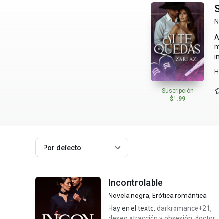
S
N
A
m
i
i
H
Suscripción
$1.99
Por defecto
Incontrolable
Novela negra
,
Erótica romántica
Hay en el texto:
darkromance+21
,
deseo atracción y obsesión
,
doctor 