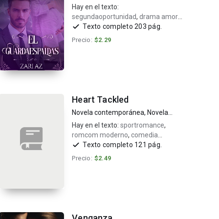
Hay en el texto:
segundaoportunidad
,
drama amor
mentiras
,
embarazo y amor
Texto completo 203 pág.
Precio:
$2.29
Heart Tackled
Novela contemporánea
,
Novela
romántica
Hay en el texto:
sportromance
,
romcom moderno
,
comedia
romántica+16
Texto completo 121 pág.
Precio:
$2.49
Venganza