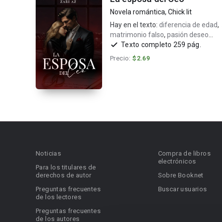
Novela romántica
,
Chick lit
Hay en el texto:
diferencia de edad
,
matrimonio falso
,
pasión deseo
perdición
Texto completo 259 pág.
Precio:
$2.69
Noticias
Compra de libros
electrónicos
Para los titulares de
derechos de autor
Sobre Booknet
Preguntas frecuentes
Buscar usuarios
de los lectores
Preguntas frecuentes
de los autores