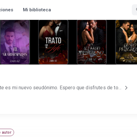
ciones
Mi biblioteca
Hola, soy Paola Arias y este es mi nuevo seudónimo. Espero que disfrutes de todas mis historias. ¡Te deseo una lectura apoteósica! Instagram: zari.az29 o pao.arias96
 autor