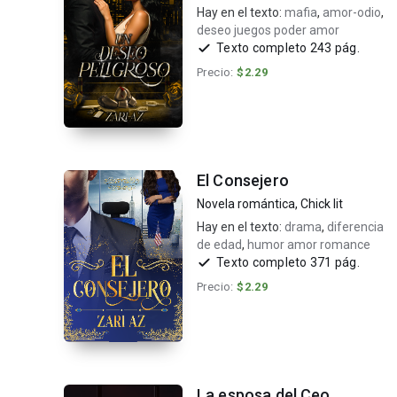
Hay en el texto:
mafia
,
amor-odio
,
deseo juegos poder amor
Texto completo 243 pág.
Precio:
$2.29
El Consejero
Novela romántica
,
Chick lit
Hay en el texto:
drama
,
diferencia
de edad
,
humor amor romance
Texto completo 371 pág.
Precio:
$2.29
La esposa del Ceo