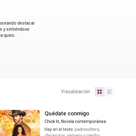
deseando destacar
o y sintiéndose
la quiso
Visualización
Quédate conmigo
Chick lit
,
Novela contemporánea
Hay en el texto:
padresoltero
,
chicacurvy
,
vaquero y rancho