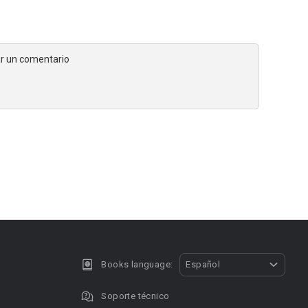
jar un comentario
Books language:
Español
Soporte técnico