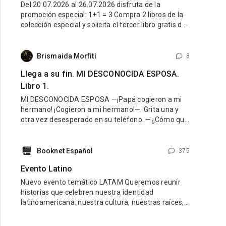
Del 20.07.2026 al 26.07.2026 disfruta de la
promoción especial: 1+1 = 3 Compra 2 libros de la
colección especial y solicita el tercer libro gratis de
la misma colección. ¿Cómo participar? Entra al link
de la colección especial aquí: LINK Compra 2 libros
de esa colección. Escribe al Soporte Técnico y
Brismaida Morfiti
8
Llega a su fin. MI DESCONOCIDA ESPOSA.
Libro 1.
MI DESCONOCIDA ESPOSA —¡Papá cogieron a mi
hermano! ¡Cogieron a mi hermano!—. Grita una y
otra vez desesperado en su teléfono. —¿Cómo que
lo cogieron? ¡Cálmate Guido, lo vamos a encontrar!
¿Dónde están? —¡Hazlo papá, yo creo que mamá
fue la que nos hizo
Booknet Español
375
Evento Latino
Nuevo evento temático LATAM Queremos reunir
historias que celebren nuestra identidad
latinoamericana: nuestra cultura, nuestras raíces,
nuestras emociones y nuestra diversidad.
Buscamos libros con personajes latinos, ambiente