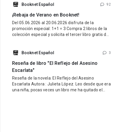
latino y una esencia que refleje lo mejor de nuestra
Booknet Español
92
tierra y nuestra gente. Pueden participar historias
¡Rebaja de Verano en Booknet!
de cualquier género: romance, fantasía,
Del 05.06.2026 al 20.06.2026 disfruta de la
promoción especial: 1+1 = 3 Compra 2 libros de la
colección especial y solicita el tercer libro gratis de
la misma colección. ¿Cómo participar? Entra al link
de la colección especial aquí:
https://booknet.com/es/collections/view?
Booknet Español
3
id=278915&favorite=0 Compra 2 libros de esa
Reseña de libro "El Reflejo del Asesino
colección. Escribe
Escarlata"
Reseña de la novela: El Reflejo del Asesino
Escarlata Autora : Julieta López. Leo desde que era
una niña, pocas veces un libro me ha quitado el
sueño por la ansiedad de saber qué sucede
después, pocas veces he vivido junto a la
protagonista cada escena de manera apasionada,
en lectura de este estilo he podido predecir el
siguiente paso bien sea del protagonista