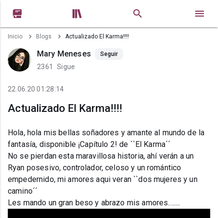


Inicio
Blogs
Actualizado El Karma!!!!
Mary Meneses
Seguir
2361
Sigue
22.06.20 01:28:14
Actualizado El Karma!!!!
Hola, hola mis bellas soñadores y amante al mundo de la
fantasía, disponible ¡Capítulo 2! de ``El Karma´´
No se pierdan esta maravillosa historia, ahí verán a un
Ryan posesivo, controlador, celoso y un romántico
empedernido, mi amores aqui veran ``dos mujeres y un
camino´´
Les mando un gran beso y abrazo mis amores........