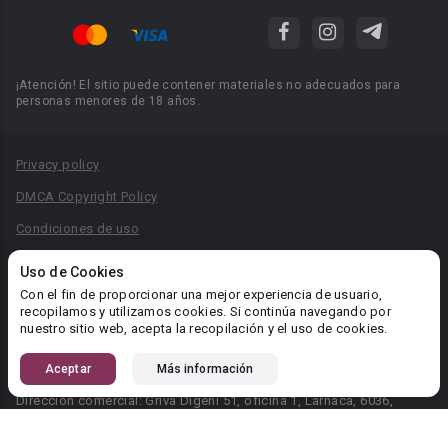
¡Atención! El sitio puede contener materiales no adecuados para
personas menores de 18 años.
Privacy policy
DMCA Copyright Policy
Condiciones de uso
Acuerdo de Privacidad
Uso de Cookies
Reglas para la publicación de libros
Con el fin de proporcionar una mejor experiencia de usuario,
recopilamos y utilizamos cookies. Si continúa navegando por
Área RR.PP.: pr@booknet.com
nuestro sitio web, acepta la recopilación y el uso de cookies.
Aceptar
Más información
© 2026 Booknet. Todos los derechos reservados.
Dirección comercial: Griva Digeni 51, oficina 1, Larnaca, 6036,
Chipre