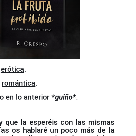
á
erótica
.
n
romántica
.
o en lo anterior
*
guiño
*
.
 y que la esperéis con las mismas
ías os hablaré un poco más de la