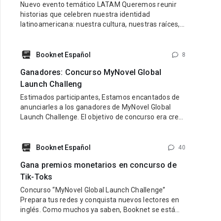
Nuevo evento temático LATAM Queremos reunir
historias que celebren nuestra identidad
latinoamericana: nuestra cultura, nuestras raíces,
nuestras emociones y nuestra diversidad.
Buscamos libros con personajes latinos, ambiente
latino y una esencia que refleje lo mejor de nuestra
Booknet Español
8
tierra y nuestra gente. Pueden participar historias
Ganadores: Concurso MyNovel Global
de cualquier género: romance, fantasía,
Launch Challeng
Estimados participantes, Estamos encantados de
anunciarles a los ganadores de MyNovel Global
Launch Challenge. El objetivo de concurso era crear
una cuenta de TikTok en inglés dedicada a
promocionar los libros de MyNovel (tus libros o
libros de otros autores si no eres escritor). Link al
Booknet Español
40
sitio: https://mynovel.net/ Ganadores: 1 puesto:
Gana premios monetarios en concurso de
usuario de TikTok dark.reader3 2
Tik-Toks
Concurso “MyNovel Global Launch Challenge”
Prepara tus redes y conquista nuevos lectores en
inglés. Como muchos ya saben, Booknet se está
preparando para lanzar su nuevo proyecto