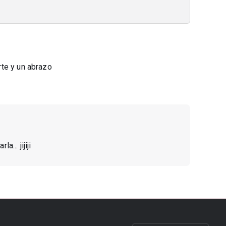
te y un abrazo
... jijiji