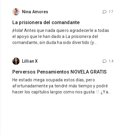
internacional — MyNovel, una plataforma donde los
autores podrán vender sus libros traducidos a
Nina Amores
17
diferentes idiomas y llegar a lectores de todo el
La prisionera del comandante
mundo. El primer idioma será
¡Hola! Antes que nada quiero agradecerle a todas
el apoyo que le han dado a La prisionera del
comandante, sin duda ha sido divertido (y
estresante jaja) viajar en el tiempo al pasado de
nuestro querido reino. Para quienes aun no han
leido Una esposa para el rey, si les está gustando
Lillian X
14
esta novela se las recomiendo mucho, la pueden
Perversos Pensamientos NOVELA GRATIS
encontrar de forma gratuita aquí
He estado mega ocupada estos días, pero
afortunadamente ya tendré más tiempo y podré
hacer los capítulos largos como nos gusta ♡ ¿Ya
estás leyendo Perversos Pensamientos? ¡No te la
pierdas! Es gratis y está mega ricarda, así que
DEBES, y repito DEBES leerla. Tenemos un
perverso padrastro sensual y una chica inocente
que