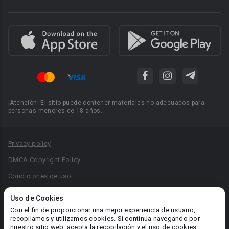
¡Atención! El sitio puede contener materiales no adecuados para
personas menores de 18 años.
Privacy policy
DMCA Copyright Policy
Condiciones de uso
Acuerdo de Privacidad
Uso de Cookies
Reglas para la publicación de libros
Con el fin de proporcionar una mejor experiencia de usuario,
recopilamos y utilizamos cookies. Si continúa navegando por
Área RR.PP.: pr@booknet.com
nuestro sitio web, acepta la recopilación y el uso de cookies.