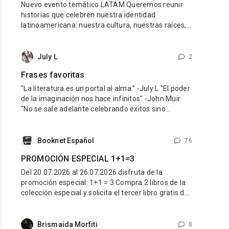
Nuevo evento temático LATAM Queremos reunir
historias que celebren nuestra identidad
latinoamericana: nuestra cultura, nuestras raíces,
nuestras emociones y nuestra diversidad.
Buscamos libros con personajes latinos, ambiente
latino y una esencia que refleje lo mejor de nuestra
July L
2
tierra y nuestra gente. Pueden participar historias
Frases favoritas
de cualquier género: romance, fantasía,
"La literatura es un portal al alma." -July L "El poder
de la imaginación nos hace infinitos" -John Muir
"No se sale adelante celebrando éxitos sino
superando fracasos" -Orison Swett Marden
"Recuerda que no puedes fallar en ser tú mismo" -
Wayne Dyer "Debes hacer las cosas que piensas
Booknet Español
76
que no puedes hacer" -Eleanor Roosevelt
PROMOCIÓN ESPECIAL 1+1=3
Del 20.07.2026 al 26.07.2026 disfruta de la
promoción especial: 1+1 = 3 Compra 2 libros de la
colección especial y solicita el tercer libro gratis de
la misma colección. ¿Cómo participar? Entra al link
de la colección especial aquí: LINK Compra 2 libros
de esa colección. Escribe al Soporte Técnico y
Brismaida Morfiti
8