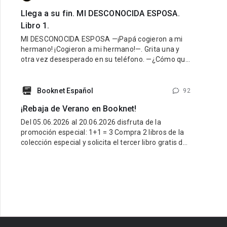
Llega a su fin. MI DESCONOCIDA ESPOSA.
Libro 1.
MI DESCONOCIDA ESPOSA —¡Papá cogieron a mi
hermano! ¡Cogieron a mi hermano!—. Grita una y
otra vez desesperado en su teléfono. —¿Cómo que
lo cogieron? ¡Cálmate Guido, lo vamos a encontrar!
¿Dónde están? —¡Hazlo papá, yo creo que mamá
fue la que nos hizo
Booknet Español
92
¡Rebaja de Verano en Booknet!
Del 05.06.2026 al 20.06.2026 disfruta de la
promoción especial: 1+1 = 3 Compra 2 libros de la
colección especial y solicita el tercer libro gratis de
la misma colección. ¿Cómo participar? Entra al link
de la colección especial aquí:
https://booknet.com/es/collections/view?
id=278915&favorite=0 Compra 2 libros de esa
colección. Escribe