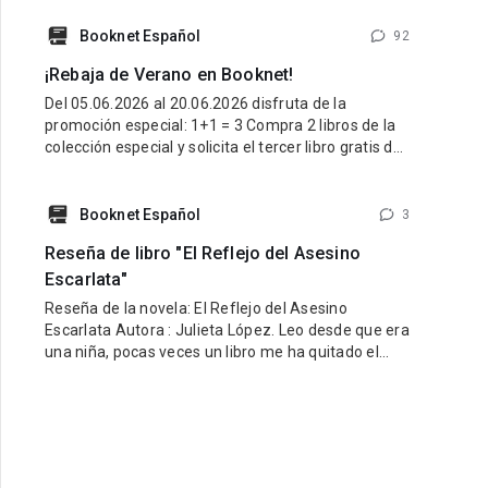
Buscamos libros con personajes latinos, ambiente
latino y una esencia que refleje lo mejor de nuestra
Booknet Español
92
tierra y nuestra gente. Pueden participar historias
¡Rebaja de Verano en Booknet!
de cualquier género: romance, fantasía,
Del 05.06.2026 al 20.06.2026 disfruta de la
promoción especial: 1+1 = 3 Compra 2 libros de la
colección especial y solicita el tercer libro gratis de
la misma colección. ¿Cómo participar? Entra al link
de la colección especial aquí:
https://booknet.com/es/collections/view?
Booknet Español
3
id=278915&favorite=0 Compra 2 libros de esa
Reseña de libro "El Reflejo del Asesino
colección. Escribe
Escarlata"
Reseña de la novela: El Reflejo del Asesino
Escarlata Autora : Julieta López. Leo desde que era
una niña, pocas veces un libro me ha quitado el
sueño por la ansiedad de saber qué sucede
después, pocas veces he vivido junto a la
protagonista cada escena de manera apasionada,
en lectura de este estilo he podido predecir el
siguiente paso bien sea del protagonista