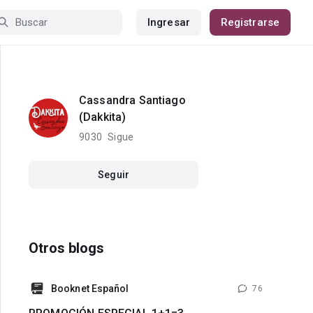
Ingresar
Registrarse
Cassandra Santiago
(Dakkita)
9030
Sigue
Seguir
Otros blogs
Booknet Español
76