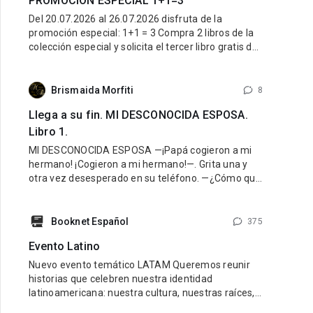
PROMOCIÓN ESPECIAL 1+1=3
Del 20.07.2026 al 26.07.2026 disfruta de la
promoción especial: 1+1 = 3 Compra 2 libros de la
colección especial y solicita el tercer libro gratis de
la misma colección. ¿Cómo participar? Entra al link
de la colección especial aquí: LINK Compra 2 libros
de esa colección. Escribe al Soporte Técnico y
Brismaida Morfiti
8
Llega a su fin. MI DESCONOCIDA ESPOSA.
Libro 1.
MI DESCONOCIDA ESPOSA —¡Papá cogieron a mi
hermano! ¡Cogieron a mi hermano!—. Grita una y
otra vez desesperado en su teléfono. —¿Cómo que
lo cogieron? ¡Cálmate Guido, lo vamos a encontrar!
¿Dónde están? —¡Hazlo papá, yo creo que mamá
fue la que nos hizo
Booknet Español
375
Evento Latino
Nuevo evento temático LATAM Queremos reunir
historias que celebren nuestra identidad
latinoamericana: nuestra cultura, nuestras raíces,
nuestras emociones y nuestra diversidad.