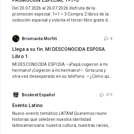
PROMOCIÓN ESPECIAL 1+1=3
Del 20.07.2026 al 26.07.2026 disfruta de la
promoción especial: 1+1 = 3 Compra 2 libros de la
colección especial y solicita el tercer libro gratis de
la misma colección. ¿Cómo participar? Entra al link
de la colección especial aquí: LINK Compra 2 libros
de esa colección. Escribe al Soporte Técnico y
Brismaida Morfiti
8
Llega a su fin. MI DESCONOCIDA ESPOSA.
Libro 1.
MI DESCONOCIDA ESPOSA —¡Papá cogieron a mi
hermano! ¡Cogieron a mi hermano!—. Grita una y
otra vez desesperado en su teléfono. —¿Cómo que
lo cogieron? ¡Cálmate Guido, lo vamos a encontrar!
¿Dónde están? —¡Hazlo papá, yo creo que mamá
fue la que nos hizo
Booknet Español
375
Evento Latino
Nuevo evento temático LATAM Queremos reunir
historias que celebren nuestra identidad
latinoamericana: nuestra cultura, nuestras raíces,
nuestras emociones y nuestra diversidad.