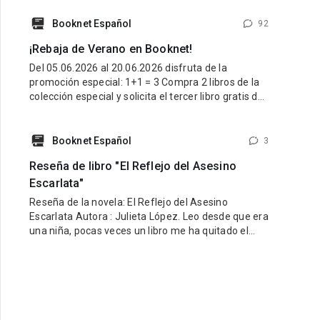
Buscamos libros con personajes latinos, ambiente
latino y una esencia que refleje lo mejor de nuestra
Booknet Español
92
tierra y nuestra gente. Pueden participar historias
¡Rebaja de Verano en Booknet!
de cualquier género: romance, fantasía,
Del 05.06.2026 al 20.06.2026 disfruta de la
promoción especial: 1+1 = 3 Compra 2 libros de la
colección especial y solicita el tercer libro gratis de
la misma colección. ¿Cómo participar? Entra al link
de la colección especial aquí:
https://booknet.com/es/collections/view?
Booknet Español
3
id=278915&favorite=0 Compra 2 libros de esa
Reseña de libro "El Reflejo del Asesino
colección. Escribe
Escarlata"
Reseña de la novela: El Reflejo del Asesino
Escarlata Autora : Julieta López. Leo desde que era
una niña, pocas veces un libro me ha quitado el
sueño por la ansiedad de saber qué sucede
después, pocas veces he vivido junto a la
protagonista cada escena de manera apasionada,
en lectura de este estilo he podido predecir el
siguiente paso bien sea del protagonista