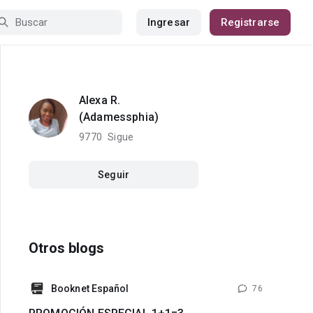
Ingresar
Registrarse
Alexa R.
(Adamessphia)
9770
Sigue
Seguir
Otros blogs
Booknet Español
76