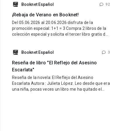
latino y una esencia que refleje lo mejor de nuestra
Booknet Español
92
tierra y nuestra gente. Pueden participar historias
¡Rebaja de Verano en Booknet!
de cualquier género: romance, fantasía,
Del 05.06.2026 al 20.06.2026 disfruta de la
promoción especial: 1+1 = 3 Compra 2 libros de la
colección especial y solicita el tercer libro gratis de
la misma colección. ¿Cómo participar? Entra al link
de la colección especial aquí:
https://booknet.com/es/collections/view?
Booknet Español
3
id=278915&favorite=0 Compra 2 libros de esa
Reseña de libro "El Reflejo del Asesino
colección. Escribe
Escarlata"
Reseña de la novela: El Reflejo del Asesino
Escarlata Autora : Julieta López. Leo desde que era
una niña, pocas veces un libro me ha quitado el
sueño por la ansiedad de saber qué sucede
después, pocas veces he vivido junto a la
protagonista cada escena de manera apasionada,
en lectura de este estilo he podido predecir el
siguiente paso bien sea del protagonista