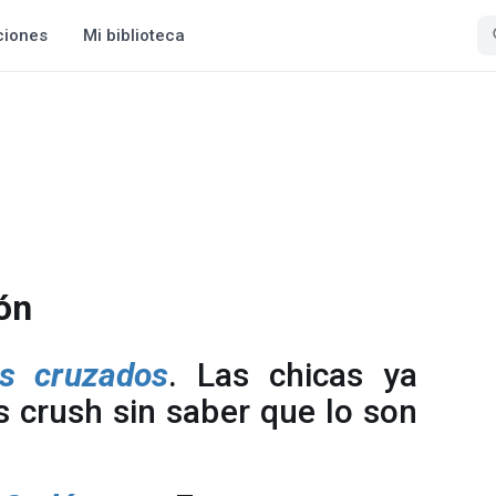
ciones
Mi biblioteca
ón
s cruzados
. Las chicas ya
s crush sin saber que lo son