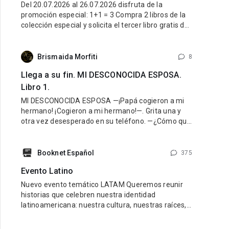
Del 20.07.2026 al 26.07.2026 disfruta de la
promoción especial: 1+1 = 3 Compra 2 libros de la
colección especial y solicita el tercer libro gratis de
la misma colección. ¿Cómo participar? Entra al link
de la colección especial aquí: LINK Compra 2 libros
de esa colección. Escribe al Soporte Técnico y
Brismaida Morfiti
8
Llega a su fin. MI DESCONOCIDA ESPOSA.
Libro 1.
MI DESCONOCIDA ESPOSA —¡Papá cogieron a mi
hermano! ¡Cogieron a mi hermano!—. Grita una y
otra vez desesperado en su teléfono. —¿Cómo que
lo cogieron? ¡Cálmate Guido, lo vamos a encontrar!
¿Dónde están? —¡Hazlo papá, yo creo que mamá
fue la que nos hizo
Booknet Español
375
Evento Latino
Nuevo evento temático LATAM Queremos reunir
historias que celebren nuestra identidad
latinoamericana: nuestra cultura, nuestras raíces,
nuestras emociones y nuestra diversidad.
Buscamos libros con personajes latinos, ambiente