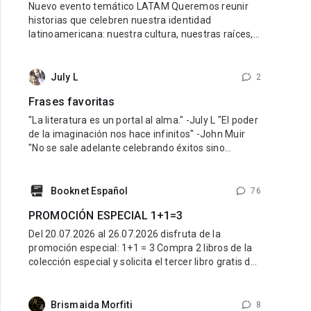
Nuevo evento temático LATAM Queremos reunir
historias que celebren nuestra identidad
latinoamericana: nuestra cultura, nuestras raíces,
nuestras emociones y nuestra diversidad.
Buscamos libros con personajes latinos, ambiente
latino y una esencia que refleje lo mejor de nuestra
July L
2
tierra y nuestra gente. Pueden participar historias
Frases favoritas
de cualquier género: romance, fantasía,
"La literatura es un portal al alma." -July L "El poder
de la imaginación nos hace infinitos" -John Muir
"No se sale adelante celebrando éxitos sino
superando fracasos" -Orison Swett Marden
"Recuerda que no puedes fallar en ser tú mismo" -
Wayne Dyer "Debes hacer las cosas que piensas
Booknet Español
76
que no puedes hacer" -Eleanor Roosevelt
PROMOCIÓN ESPECIAL 1+1=3
Del 20.07.2026 al 26.07.2026 disfruta de la
promoción especial: 1+1 = 3 Compra 2 libros de la
colección especial y solicita el tercer libro gratis de
la misma colección. ¿Cómo participar? Entra al link
de la colección especial aquí: LINK Compra 2 libros
de esa colección. Escribe al Soporte Técnico y
Brismaida Morfiti
8