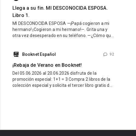
Llega a su fin. MI DESCONOCIDA ESPOSA.
Libro 1.
MI DESCONOCIDA ESPOSA —¡Papá cogieron a mi
hermano! ¡Cogieron a mi hermano!—. Grita una y
otra vez desesperado en su teléfono. —¿Cómo que
lo cogieron? ¡Cálmate Guido, lo vamos a encontrar!
¿Dónde están? —¡Hazlo papá, yo creo que mamá
fue la que nos hizo
Booknet Español
92
¡Rebaja de Verano en Booknet!
Del 05.06.2026 al 20.06.2026 disfruta de la
promoción especial: 1+1 = 3 Compra 2 libros de la
colección especial y solicita el tercer libro gratis de
la misma colección. ¿Cómo participar? Entra al link
de la colección especial aquí:
https://booknet.com/es/collections/view?
id=278915&favorite=0 Compra 2 libros de esa
colección. Escribe