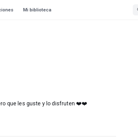
ciones
Mi biblioteca
ero que les guste y lo disfruten ❤️❤️