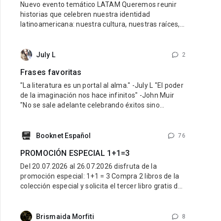
Nuevo evento temático LATAM Queremos reunir
historias que celebren nuestra identidad
latinoamericana: nuestra cultura, nuestras raíces,
nuestras emociones y nuestra diversidad.
Buscamos libros con personajes latinos, ambiente
latino y una esencia que refleje lo mejor de nuestra
July L
2
tierra y nuestra gente. Pueden participar historias
Frases favoritas
de cualquier género: romance, fantasía,
"La literatura es un portal al alma." -July L "El poder
de la imaginación nos hace infinitos" -John Muir
"No se sale adelante celebrando éxitos sino
superando fracasos" -Orison Swett Marden
"Recuerda que no puedes fallar en ser tú mismo" -
Wayne Dyer "Debes hacer las cosas que piensas
Booknet Español
76
que no puedes hacer" -Eleanor Roosevelt
PROMOCIÓN ESPECIAL 1+1=3
Del 20.07.2026 al 26.07.2026 disfruta de la
promoción especial: 1+1 = 3 Compra 2 libros de la
colección especial y solicita el tercer libro gratis de
la misma colección. ¿Cómo participar? Entra al link
de la colección especial aquí: LINK Compra 2 libros
de esa colección. Escribe al Soporte Técnico y
Brismaida Morfiti
8