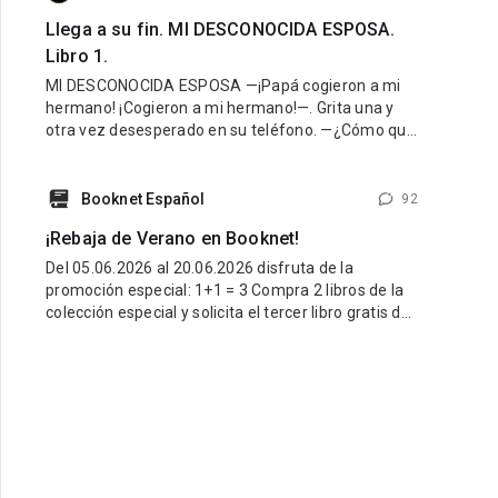
Llega a su fin. MI DESCONOCIDA ESPOSA.
Libro 1.
MI DESCONOCIDA ESPOSA —¡Papá cogieron a mi
hermano! ¡Cogieron a mi hermano!—. Grita una y
otra vez desesperado en su teléfono. —¿Cómo que
lo cogieron? ¡Cálmate Guido, lo vamos a encontrar!
¿Dónde están? —¡Hazlo papá, yo creo que mamá
fue la que nos hizo
Booknet Español
92
¡Rebaja de Verano en Booknet!
Del 05.06.2026 al 20.06.2026 disfruta de la
promoción especial: 1+1 = 3 Compra 2 libros de la
colección especial y solicita el tercer libro gratis de
la misma colección. ¿Cómo participar? Entra al link
de la colección especial aquí:
https://booknet.com/es/collections/view?
id=278915&favorite=0 Compra 2 libros de esa
colección. Escribe