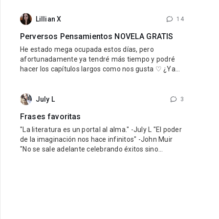
nuestro querido reino. Para quienes aun no han
leido Una esposa para el rey, si les está gustando
Lillian X
14
esta novela se las recomiendo mucho, la pueden
Perversos Pensamientos NOVELA GRATIS
encontrar de forma gratuita aquí
He estado mega ocupada estos días, pero
afortunadamente ya tendré más tiempo y podré
hacer los capítulos largos como nos gusta ♡ ¿Ya
estás leyendo Perversos Pensamientos? ¡No te la
pierdas! Es gratis y está mega ricarda, así que
DEBES, y repito DEBES leerla. Tenemos un
July L
3
perverso padrastro sensual y una chica inocente
Frases favoritas
que
"La literatura es un portal al alma." -July L "El poder
de la imaginación nos hace infinitos" -John Muir
"No se sale adelante celebrando éxitos sino
superando fracasos" -Orison Swett Marden
"Recuerda que no puedes fallar en ser tú mismo" -
Wayne Dyer "Debes hacer las cosas que piensas
que no puedes hacer" -Eleanor Roosevelt