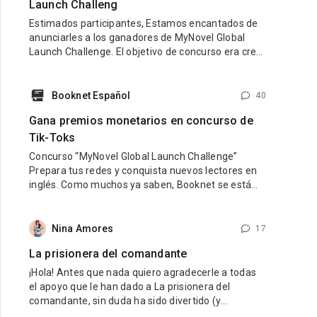
Launch Challeng
Estimados participantes, Estamos encantados de
anunciarles a los ganadores de MyNovel Global
Launch Challenge. El objetivo de concurso era crear
una cuenta de TikTok en inglés dedicada a
promocionar los libros de MyNovel (tus libros o
libros de otros autores si no eres escritor). Link al
Booknet Español
40
sitio: https://mynovel.net/ Ganadores: 1 puesto:
Gana premios monetarios en concurso de
usuario de TikTok dark.reader3 2
Tik-Toks
Concurso “MyNovel Global Launch Challenge”
Prepara tus redes y conquista nuevos lectores en
inglés. Como muchos ya saben, Booknet se está
preparando para lanzar su nuevo proyecto
internacional — MyNovel, una plataforma donde los
autores podrán vender sus libros traducidos a
Nina Amores
17
diferentes idiomas y llegar a lectores de todo el
La prisionera del comandante
mundo. El primer idioma será
¡Hola! Antes que nada quiero agradecerle a todas
el apoyo que le han dado a La prisionera del
comandante, sin duda ha sido divertido (y
estresante jaja) viajar en el tiempo al pasado de