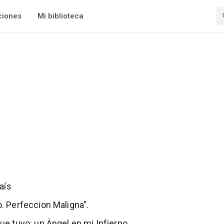
ciones
Mi biblioteca
aís
o. Perfeccion Maligna".
ue tuvo: un Ängel en mi Infierno.