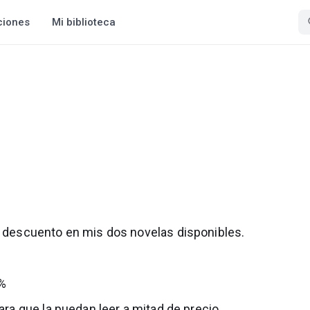
ciones
Mi biblioteca
rá descuento en mis dos novelas disponibles.
0%
ara que la puedan leer a mitad de precio.