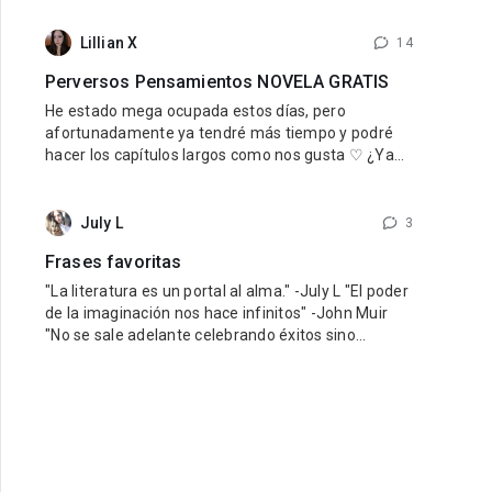
nuestro querido reino. Para quienes aun no han
leido Una esposa para el rey, si les está gustando
Lillian X
14
esta novela se las recomiendo mucho, la pueden
Perversos Pensamientos NOVELA GRATIS
encontrar de forma gratuita aquí
He estado mega ocupada estos días, pero
afortunadamente ya tendré más tiempo y podré
hacer los capítulos largos como nos gusta ♡ ¿Ya
estás leyendo Perversos Pensamientos? ¡No te la
pierdas! Es gratis y está mega ricarda, así que
DEBES, y repito DEBES leerla. Tenemos un
July L
3
perverso padrastro sensual y una chica inocente
Frases favoritas
que
"La literatura es un portal al alma." -July L "El poder
de la imaginación nos hace infinitos" -John Muir
"No se sale adelante celebrando éxitos sino
superando fracasos" -Orison Swett Marden
"Recuerda que no puedes fallar en ser tú mismo" -
Wayne Dyer "Debes hacer las cosas que piensas
que no puedes hacer" -Eleanor Roosevelt