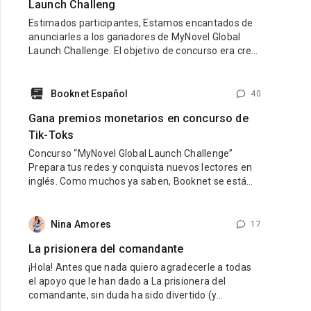
Launch Challeng
Estimados participantes, Estamos encantados de
anunciarles a los ganadores de MyNovel Global
Launch Challenge. El objetivo de concurso era crear
una cuenta de TikTok en inglés dedicada a
promocionar los libros de MyNovel (tus libros o
libros de otros autores si no eres escritor). Link al
Booknet Español
40
sitio: https://mynovel.net/ Ganadores: 1 puesto:
Gana premios monetarios en concurso de
usuario de TikTok dark.reader3 2
Tik-Toks
Concurso “MyNovel Global Launch Challenge”
Prepara tus redes y conquista nuevos lectores en
inglés. Como muchos ya saben, Booknet se está
preparando para lanzar su nuevo proyecto
internacional — MyNovel, una plataforma donde los
autores podrán vender sus libros traducidos a
Nina Amores
17
diferentes idiomas y llegar a lectores de todo el
La prisionera del comandante
mundo. El primer idioma será
¡Hola! Antes que nada quiero agradecerle a todas
el apoyo que le han dado a La prisionera del
comandante, sin duda ha sido divertido (y
estresante jaja) viajar en el tiempo al pasado de