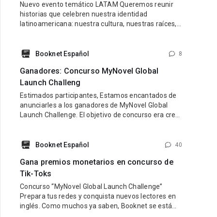
Nuevo evento temático LATAM Queremos reunir
historias que celebren nuestra identidad
latinoamericana: nuestra cultura, nuestras raíces,
nuestras emociones y nuestra diversidad.
Buscamos libros con personajes latinos, ambiente
latino y una esencia que refleje lo mejor de nuestra
Booknet Español
8
tierra y nuestra gente. Pueden participar historias
Ganadores: Concurso MyNovel Global
de cualquier género: romance, fantasía,
Launch Challeng
Estimados participantes, Estamos encantados de
anunciarles a los ganadores de MyNovel Global
Launch Challenge. El objetivo de concurso era crear
una cuenta de TikTok en inglés dedicada a
promocionar los libros de MyNovel (tus libros o
libros de otros autores si no eres escritor). Link al
Booknet Español
40
sitio: https://mynovel.net/ Ganadores: 1 puesto:
Gana premios monetarios en concurso de
usuario de TikTok dark.reader3 2
Tik-Toks
Concurso “MyNovel Global Launch Challenge”
Prepara tus redes y conquista nuevos lectores en
inglés. Como muchos ya saben, Booknet se está
preparando para lanzar su nuevo proyecto