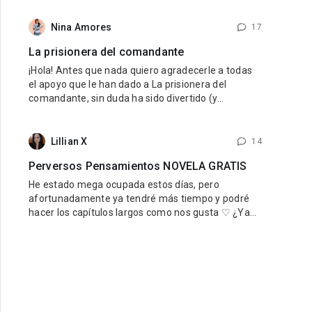
internacional — MyNovel, una plataforma donde los
autores podrán vender sus libros traducidos a
Nina Amores
17
diferentes idiomas y llegar a lectores de todo el
La prisionera del comandante
mundo. El primer idioma será
¡Hola! Antes que nada quiero agradecerle a todas
el apoyo que le han dado a La prisionera del
comandante, sin duda ha sido divertido (y
estresante jaja) viajar en el tiempo al pasado de
nuestro querido reino. Para quienes aun no han
leido Una esposa para el rey, si les está gustando
Lillian X
14
esta novela se las recomiendo mucho, la pueden
Perversos Pensamientos NOVELA GRATIS
encontrar de forma gratuita aquí
He estado mega ocupada estos días, pero
afortunadamente ya tendré más tiempo y podré
hacer los capítulos largos como nos gusta ♡ ¿Ya
estás leyendo Perversos Pensamientos? ¡No te la
pierdas! Es gratis y está mega ricarda, así que
DEBES, y repito DEBES leerla. Tenemos un
perverso padrastro sensual y una chica inocente
que