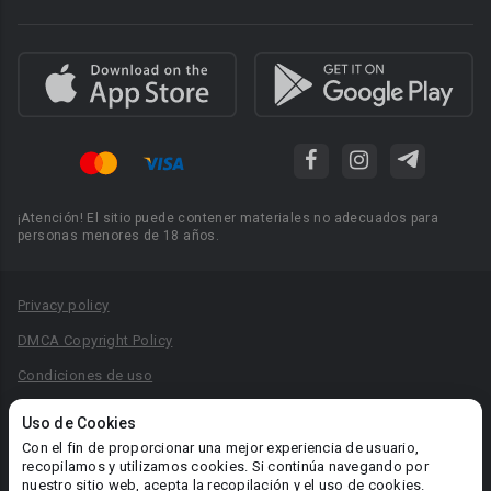
¡Atención! El sitio puede contener materiales no adecuados para
personas menores de 18 años.
Privacy policy
DMCA Copyright Policy
Condiciones de uso
Acuerdo de Privacidad
Uso de Cookies
Reglas para la publicación de libros
Con el fin de proporcionar una mejor experiencia de usuario,
recopilamos y utilizamos cookies. Si continúa navegando por
Área RR.PP.: pr@booknet.com
nuestro sitio web, acepta la recopilación y el uso de cookies.