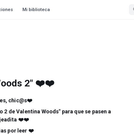
ciones
Mi biblioteca
Woods 2" ❤️❤️
es, chic@s❤️
ulo 2 de Valentina Woods" para que se pasen a
jeadita ❤️❤️
as por leer ❤️