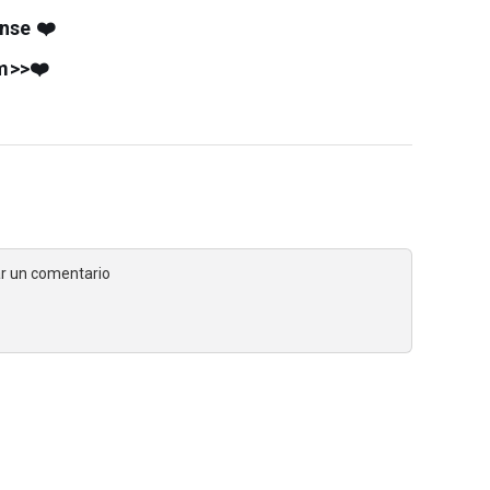
nse ❤️
m>>❤️
jar un comentario