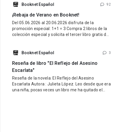
latino y una esencia que refleje lo mejor de nuestra
Booknet Español
92
tierra y nuestra gente. Pueden participar historias
¡Rebaja de Verano en Booknet!
de cualquier género: romance, fantasía,
Del 05.06.2026 al 20.06.2026 disfruta de la
promoción especial: 1+1 = 3 Compra 2 libros de la
colección especial y solicita el tercer libro gratis de
la misma colección. ¿Cómo participar? Entra al link
de la colección especial aquí:
https://booknet.com/es/collections/view?
Booknet Español
3
id=278915&favorite=0 Compra 2 libros de esa
Reseña de libro "El Reflejo del Asesino
colección. Escribe
Escarlata"
Reseña de la novela: El Reflejo del Asesino
Escarlata Autora : Julieta López. Leo desde que era
una niña, pocas veces un libro me ha quitado el
sueño por la ansiedad de saber qué sucede
después, pocas veces he vivido junto a la
protagonista cada escena de manera apasionada,
en lectura de este estilo he podido predecir el
siguiente paso bien sea del protagonista