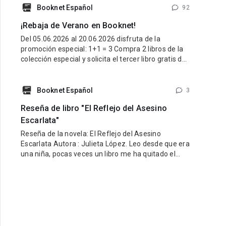
latino y una esencia que refleje lo mejor de nuestra
Booknet Español
92
tierra y nuestra gente. Pueden participar historias
¡Rebaja de Verano en Booknet!
de cualquier género: romance, fantasía,
Del 05.06.2026 al 20.06.2026 disfruta de la
promoción especial: 1+1 = 3 Compra 2 libros de la
colección especial y solicita el tercer libro gratis de
la misma colección. ¿Cómo participar? Entra al link
de la colección especial aquí:
https://booknet.com/es/collections/view?
Booknet Español
3
id=278915&favorite=0 Compra 2 libros de esa
Reseña de libro "El Reflejo del Asesino
colección. Escribe
Escarlata"
Reseña de la novela: El Reflejo del Asesino
Escarlata Autora : Julieta López. Leo desde que era
una niña, pocas veces un libro me ha quitado el
sueño por la ansiedad de saber qué sucede
después, pocas veces he vivido junto a la
protagonista cada escena de manera apasionada,
en lectura de este estilo he podido predecir el
siguiente paso bien sea del protagonista