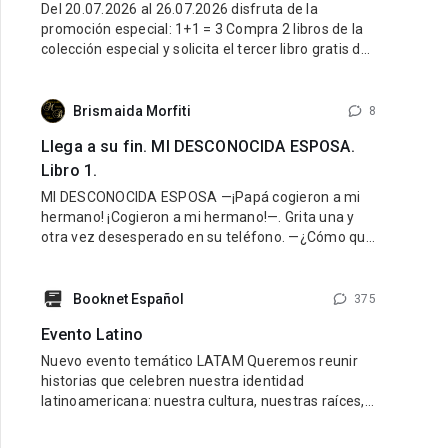
Del 20.07.2026 al 26.07.2026 disfruta de la
promoción especial: 1+1 = 3 Compra 2 libros de la
colección especial y solicita el tercer libro gratis de
la misma colección. ¿Cómo participar? Entra al link
de la colección especial aquí: LINK Compra 2 libros
de esa colección. Escribe al Soporte Técnico y
Brismaida Morfiti
8
Llega a su fin. MI DESCONOCIDA ESPOSA.
Libro 1.
MI DESCONOCIDA ESPOSA —¡Papá cogieron a mi
hermano! ¡Cogieron a mi hermano!—. Grita una y
otra vez desesperado en su teléfono. —¿Cómo que
lo cogieron? ¡Cálmate Guido, lo vamos a encontrar!
¿Dónde están? —¡Hazlo papá, yo creo que mamá
fue la que nos hizo
Booknet Español
375
Evento Latino
Nuevo evento temático LATAM Queremos reunir
historias que celebren nuestra identidad
latinoamericana: nuestra cultura, nuestras raíces,
nuestras emociones y nuestra diversidad.
Buscamos libros con personajes latinos, ambiente