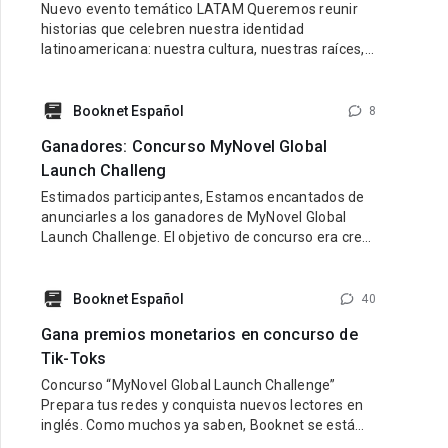
Nuevo evento temático LATAM Queremos reunir
historias que celebren nuestra identidad
latinoamericana: nuestra cultura, nuestras raíces,
nuestras emociones y nuestra diversidad.
Buscamos libros con personajes latinos, ambiente
latino y una esencia que refleje lo mejor de nuestra
Booknet Español
8
tierra y nuestra gente. Pueden participar historias
Ganadores: Concurso MyNovel Global
de cualquier género: romance, fantasía,
Launch Challeng
Estimados participantes, Estamos encantados de
anunciarles a los ganadores de MyNovel Global
Launch Challenge. El objetivo de concurso era crear
una cuenta de TikTok en inglés dedicada a
promocionar los libros de MyNovel (tus libros o
libros de otros autores si no eres escritor). Link al
Booknet Español
40
sitio: https://mynovel.net/ Ganadores: 1 puesto:
Gana premios monetarios en concurso de
usuario de TikTok dark.reader3 2
Tik-Toks
Concurso “MyNovel Global Launch Challenge”
Prepara tus redes y conquista nuevos lectores en
inglés. Como muchos ya saben, Booknet se está
preparando para lanzar su nuevo proyecto