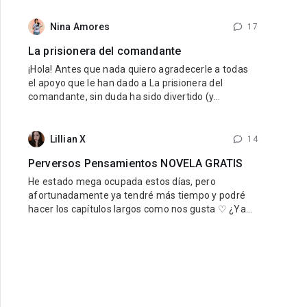
internacional — MyNovel, una plataforma donde los
autores podrán vender sus libros traducidos a
Nina Amores
17
diferentes idiomas y llegar a lectores de todo el
La prisionera del comandante
mundo. El primer idioma será
¡Hola! Antes que nada quiero agradecerle a todas
el apoyo que le han dado a La prisionera del
comandante, sin duda ha sido divertido (y
estresante jaja) viajar en el tiempo al pasado de
nuestro querido reino. Para quienes aun no han
leido Una esposa para el rey, si les está gustando
Lillian X
14
esta novela se las recomiendo mucho, la pueden
Perversos Pensamientos NOVELA GRATIS
encontrar de forma gratuita aquí
He estado mega ocupada estos días, pero
afortunadamente ya tendré más tiempo y podré
hacer los capítulos largos como nos gusta ♡ ¿Ya
estás leyendo Perversos Pensamientos? ¡No te la
pierdas! Es gratis y está mega ricarda, así que
DEBES, y repito DEBES leerla. Tenemos un
perverso padrastro sensual y una chica inocente
que