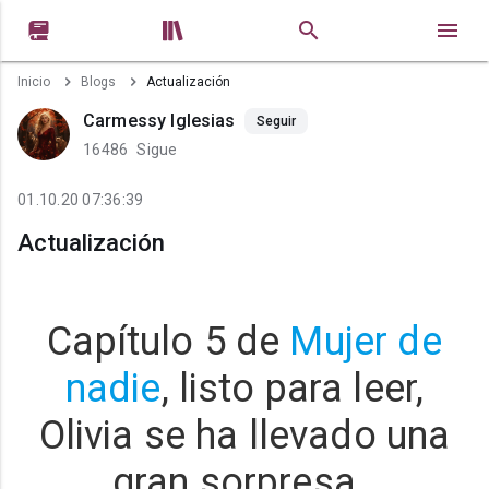


Inicio
Blogs
Actualización
Carmessy Iglesias
Seguir
16486
Sigue
01.10.20 07:36:39
Actualización
Capítulo 5 de
Mujer de
nadie
, listo para leer,
Olivia se ha llevado una
gran sorpresa.