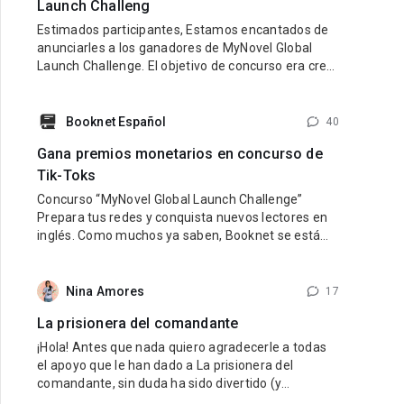
Launch Challeng
Estimados participantes, Estamos encantados de
anunciarles a los ganadores de MyNovel Global
Launch Challenge. El objetivo de concurso era crear
una cuenta de TikTok en inglés dedicada a
promocionar los libros de MyNovel (tus libros o
libros de otros autores si no eres escritor). Link al
Booknet Español
40
sitio: https://mynovel.net/ Ganadores: 1 puesto:
Gana premios monetarios en concurso de
usuario de TikTok dark.reader3 2
Tik-Toks
Concurso “MyNovel Global Launch Challenge”
Prepara tus redes y conquista nuevos lectores en
inglés. Como muchos ya saben, Booknet se está
preparando para lanzar su nuevo proyecto
internacional — MyNovel, una plataforma donde los
autores podrán vender sus libros traducidos a
Nina Amores
17
diferentes idiomas y llegar a lectores de todo el
La prisionera del comandante
mundo. El primer idioma será
¡Hola! Antes que nada quiero agradecerle a todas
el apoyo que le han dado a La prisionera del
comandante, sin duda ha sido divertido (y
estresante jaja) viajar en el tiempo al pasado de