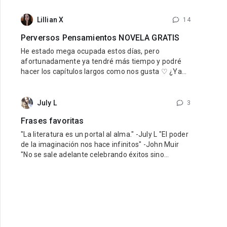
nuestro querido reino. Para quienes aun no han
leido Una esposa para el rey, si les está gustando
Lillian X
14
esta novela se las recomiendo mucho, la pueden
Perversos Pensamientos NOVELA GRATIS
encontrar de forma gratuita aquí
He estado mega ocupada estos días, pero
afortunadamente ya tendré más tiempo y podré
hacer los capítulos largos como nos gusta ♡ ¿Ya
estás leyendo Perversos Pensamientos? ¡No te la
pierdas! Es gratis y está mega ricarda, así que
DEBES, y repito DEBES leerla. Tenemos un
July L
3
perverso padrastro sensual y una chica inocente
Frases favoritas
que
"La literatura es un portal al alma." -July L "El poder
de la imaginación nos hace infinitos" -John Muir
"No se sale adelante celebrando éxitos sino
superando fracasos" -Orison Swett Marden
"Recuerda que no puedes fallar en ser tú mismo" -
Wayne Dyer "Debes hacer las cosas que piensas
que no puedes hacer" -Eleanor Roosevelt