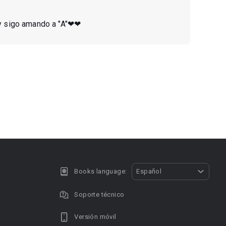
a"y sigo amando a "A"❤❤
Books language:
Español
Soporte técnico
Versión móvil