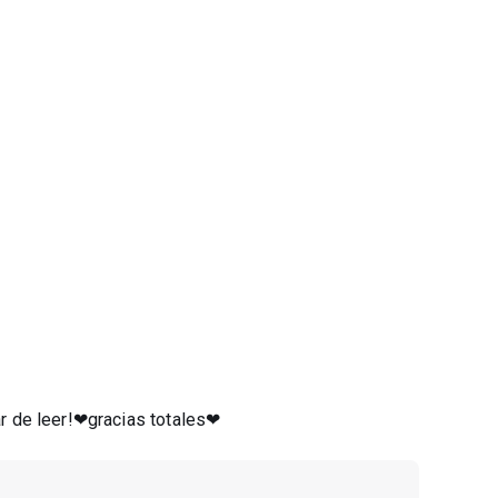
nar de leer!❤gracias totales❤