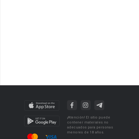
¡Atención! El sitio puede
contener materiales no
adecuados para personas
menores de 18 años.