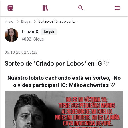


Inicio
Blogs
Sorteo de "Criado por Lobos" en IG ♡
Lillian X
Seguir
4882
Sigue
06.10.20 02:53:23
Sorteo de "Criado por Lobos" en IG ♡
Nuestro lobito cachondo está en sorteo, ¡No
olvides participar! IG: Milkovichwrites ♡