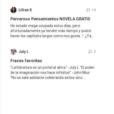
nuestro querido reino. Para quienes aun no han
leido Una esposa para el rey, si les está gustando
Lillian X
14
esta novela se las recomiendo mucho, la pueden
Perversos Pensamientos NOVELA GRATIS
encontrar de forma gratuita aquí
He estado mega ocupada estos días, pero
afortunadamente ya tendré más tiempo y podré
hacer los capítulos largos como nos gusta ♡ ¿Ya
estás leyendo Perversos Pensamientos? ¡No te la
pierdas! Es gratis y está mega ricarda, así que
DEBES, y repito DEBES leerla. Tenemos un
July L
3
perverso padrastro sensual y una chica inocente
Frases favoritas
que
"La literatura es un portal al alma." -July L "El poder
de la imaginación nos hace infinitos" -John Muir
"No se sale adelante celebrando éxitos sino
superando fracasos" -Orison Swett Marden
"Recuerda que no puedes fallar en ser tú mismo" -
Wayne Dyer "Debes hacer las cosas que piensas
que no puedes hacer" -Eleanor Roosevelt