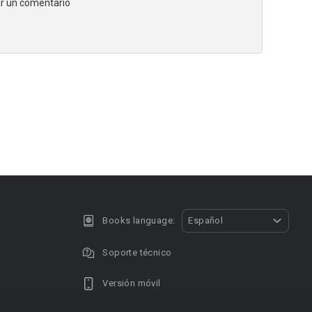
jar un comentario
Books language:
Español
Soporte técnico
Versión móvil