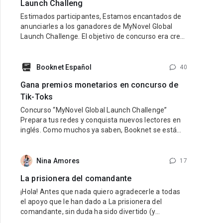
Launch Challeng
Estimados participantes, Estamos encantados de
anunciarles a los ganadores de MyNovel Global
Launch Challenge. El objetivo de concurso era crear
una cuenta de TikTok en inglés dedicada a
promocionar los libros de MyNovel (tus libros o
libros de otros autores si no eres escritor). Link al
Booknet Español
40
sitio: https://mynovel.net/ Ganadores: 1 puesto:
Gana premios monetarios en concurso de
usuario de TikTok dark.reader3 2
Tik-Toks
Concurso “MyNovel Global Launch Challenge”
Prepara tus redes y conquista nuevos lectores en
inglés. Como muchos ya saben, Booknet se está
preparando para lanzar su nuevo proyecto
internacional — MyNovel, una plataforma donde los
autores podrán vender sus libros traducidos a
Nina Amores
17
diferentes idiomas y llegar a lectores de todo el
La prisionera del comandante
mundo. El primer idioma será
¡Hola! Antes que nada quiero agradecerle a todas
el apoyo que le han dado a La prisionera del
comandante, sin duda ha sido divertido (y
estresante jaja) viajar en el tiempo al pasado de