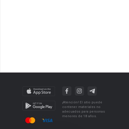
¡Atención! El sitio puede
contener materiales no
adecuados para personas
menores de 18 años.