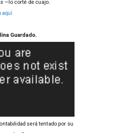
as —lo corté de cuajo.
a aquí
lina Guardado.
contabilidad será tentado por su