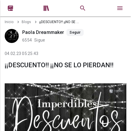


Inicio
Blogs
¡¡DESCUENTO!! ¡¡NO SE LO PIERDAN!!
Paola Dreammaker
Seguir
6554
Sigue
04.02.23 05:25:43
¡¡DESCUENTO!! ¡¡NO SE LO PIERDAN!!