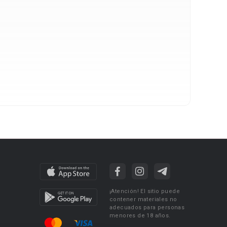
¡Atención! El sitio puede
contener materiales no
adecuados para personas
menores de 18 años.