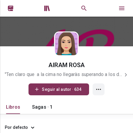


AIRAM ROSA
"Ten claro que a la cima no llegaràs superando a los demàs, sino superàndote a ti mismo". " Nunca es tarde para comenzar un nuevo proyecto, para ser quien siempre has deseado ser". FRASES QUE ME INSPIRAN.
Seguir al autor · 634
Libros
Sagas · 1
Por defecto