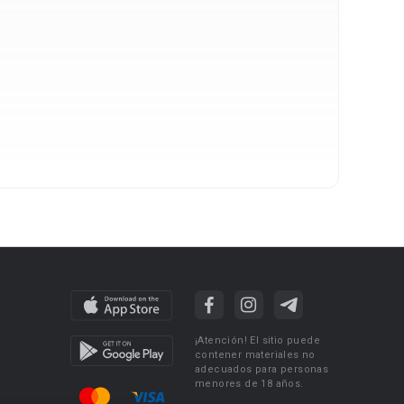
¡Atención! El sitio puede
contener materiales no
adecuados para personas
menores de 18 años.