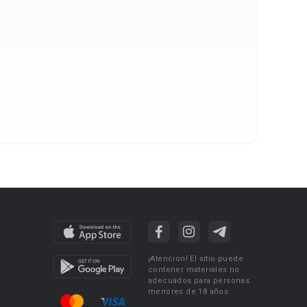
¡Atención! El sitio puede
contener materiales no
adecuados para personas
menores de 18 años.