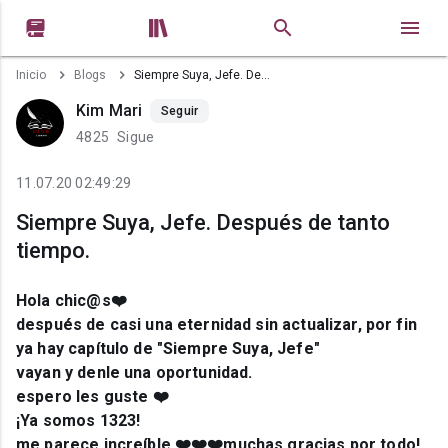


Inicio
Blogs
Siempre Suya, Jefe. Después de tanto tiempo.
Kim Mari
Seguir
4825
Sigue
11.07.20 02:49:29
Siempre Suya, Jefe. Después de tanto
tiempo.
Hola chic@s❤️
después de casi una eternidad sin actualizar, por fin
ya hay capítulo de "Siempre Suya, Jefe"
vayan y denle una oportunidad.
espero les guste ❤️
¡Ya somos 1323!
me parece increíble ❤️❤️❤️muchas gracias por todo!