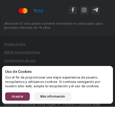
¡Atención! El sitio puede contener materiales no adecuados para
personas menores de 18 años.
Privacy policy
DMCA Copyright Policy
Condiciones de uso
Acuerdo de Privacidad
Uso de Cookies
Reglas para la publicación de libros
Con el fin de proporcionar una mejor experiencia de usuario,
recopilamos y utilizamos cookies. Si continúa navegando por
Área RR.PP.: pr@booknet.com
nuestro sitio web, acepta la recopilación y el uso de cookies.
Aceptar
Más información
© 2026 Booknet. Todos los derechos reservados.
Dirección comercial: Griva Digeni 51, oficina 1, Larnaca, 6036,
Chipre