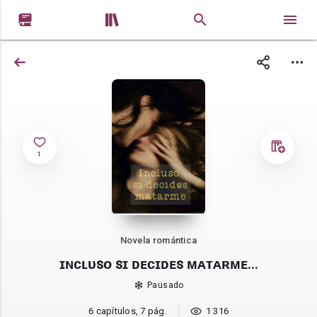


1
Novela romántica
ɪɴᴄʟᴜꜱᴏ ꜱɪ ᴅᴇᴄɪᴅᴇꜱ ᴍᴀᴛᴀʀᴍᴇ...
Pausado
6 capítulos, 7 pág.
1 316