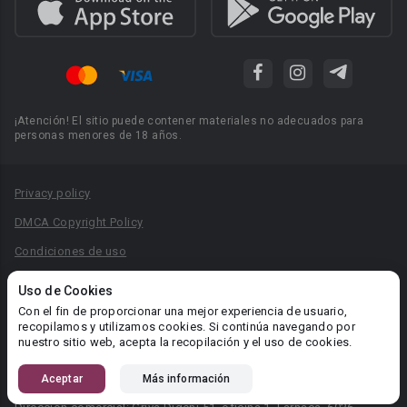
¡Atención! El sitio puede contener materiales no adecuados para
personas menores de 18 años.
Privacy policy
DMCA Copyright Policy
Condiciones de uso
Acuerdo de Privacidad
Uso de Cookies
Reglas para la publicación de libros
Con el fin de proporcionar una mejor experiencia de usuario,
recopilamos y utilizamos cookies. Si continúa navegando por
Área RR.PP.: pr@booknet.com
nuestro sitio web, acepta la recopilación y el uso de cookies.
Aceptar
Más información
© 2026 Booknet. Todos los derechos reservados.