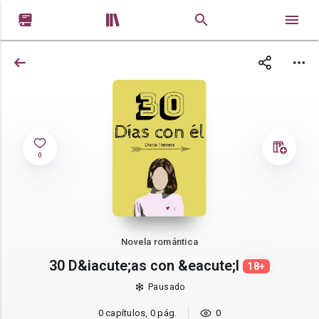


0
Novela romántica
30 D&iacute;as con &eacute;l
18+
Pausado
0 capítulos, 0 pág.
0