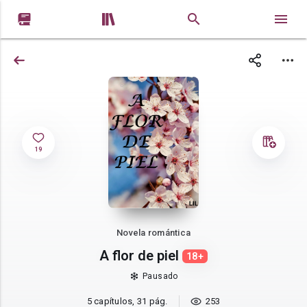


19
Novela romántica
A flor de piel
18+
Pausado
5 capítulos, 31 pág.
253