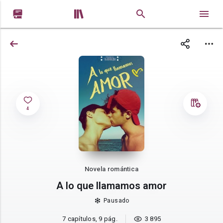


4
Novela romántica
A lo que llamamos amor
Pausado
7 capítulos, 9 pág.
3 895