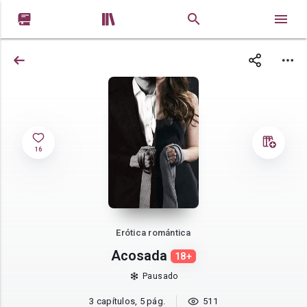


16
Erótica romántica
Acosada
18+
Pausado
3 capítulos, 5 pág.
511