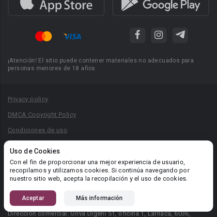
¡Atención! El sitio puede contener materiales no adecuados para
personas menores de 18 años.
Privacy policy
DMCA Copyright Policy
Condiciones de uso
Acuerdo de Privacidad
Uso de Cookies
Reglas para la publicación de libros
Con el fin de proporcionar una mejor experiencia de usuario,
recopilamos y utilizamos cookies. Si continúa navegando por
Área RR.PP.: pr@booknet.com
nuestro sitio web, acepta la recopilación y el uso de cookies.
Aceptar
Más información
© 2026 Booknet. Todos los derechos reservados.
Dirección comercial: Griva Digeni 51, oficina 1, Larnaca, 6036,