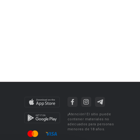
¡Atención! El sitio puede
contener materiales no
adecuados para personas
menores de 18 años.