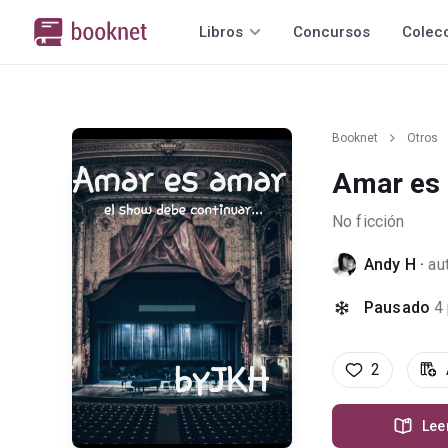
Libros
Concursos
Colec
Booknet
Otros
Amar es 
No ficción
Andy H
·
au
Pausado
4
2
Lee