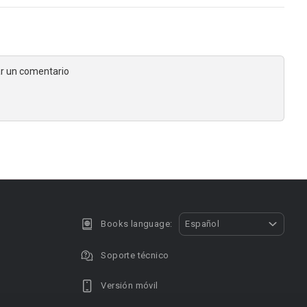
jar un comentario
Books language:
Español
Soporte técnico
Versión móvil