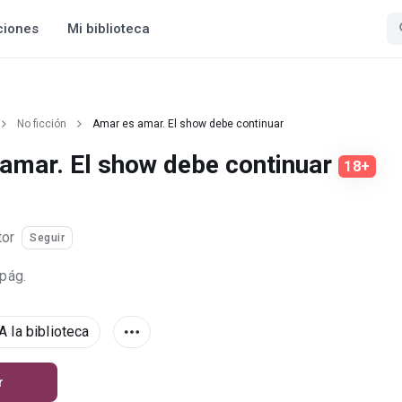
ciones
Mi biblioteca
No ficción
Amar es amar. El show debe continuar
amar. El show debe continuar
18+
tor
Seguir
 pág.
A la biblioteca
r