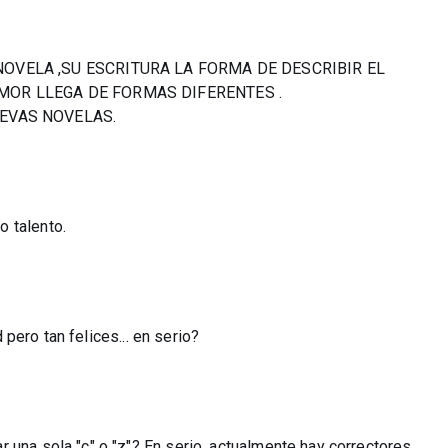
OVELA ,SU ESCRITURA LA FORMA DE DESCRIBIR EL
MOR LLEGA DE FORMAS DIFERENTES .
EVAS NOVELAS.
 talento.
d pero tan felices... en serio?
 una sola "c" o "z"? En serio, actualmente hay correctores