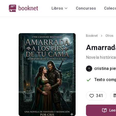
Libros
Concursos
Colec
Booknet
Otros
Amarrada
Novela histórica
cristina pi
Texto comp
341
Lee