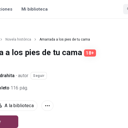
ciones
Mi biblioteca
Novela histórica
Amarrada a los pies de tu cama
 a los pies de tu cama
18+
edrahita
·
autor
Seguir
leto
116 pág.
A la biblioteca
r