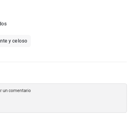
 dos
nte y celoso
jar un comentario