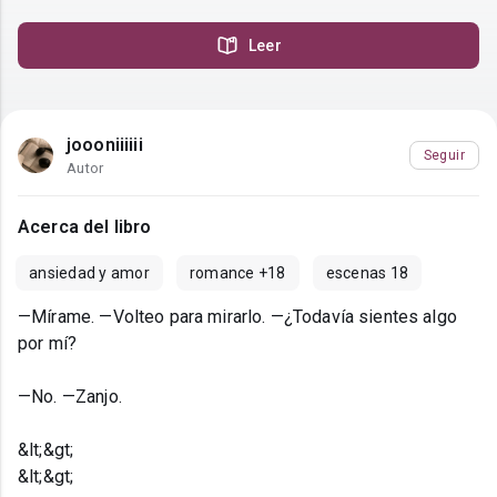
Leer
joooniiiiii
Seguir
Autor
Acerca del libro
ansiedad y amor
romance +18
escenas 18
—Mírame. —Volteo para mirarlo. —¿Todavía sientes algo
por mí?
—No. —Zanjo.
&lt;&gt;
&lt;&gt;