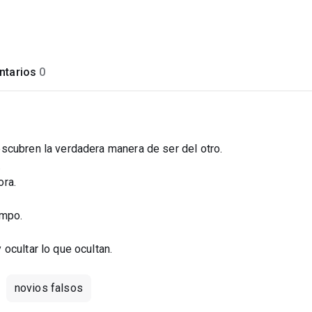
tarios
0
scubren la verdadera manera de ser del otro.
.
ora.
empo.
ocultar lo que ocultan.
novios falsos