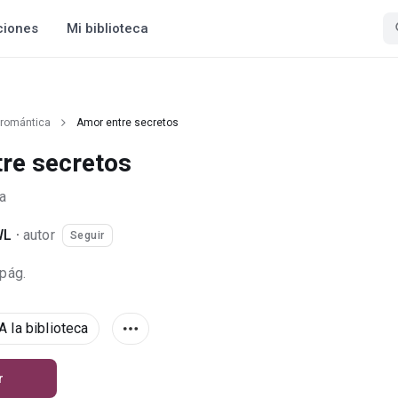
ciones
Mi biblioteca
 romántica
Amor entre secretos
re secretos
a
WL
·
autor
Seguir
 pág.
A la biblioteca
r