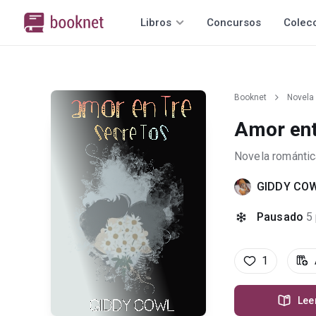
Libros
Concursos
Colec
Booknet
Novela
Amor ent
Novela romántic
GIDDY CO
Pausado
5
1
Lee