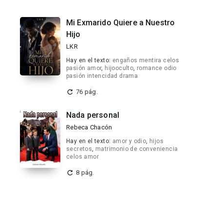
Mi Exmarido Quiere a Nuestro
Hijo
LKR
Hay en el texto:
engaños mentira celos
pasión amor
,
hijooculto
,
romance odio
pasión intencidad drama
76 pág.
Nada personal
Rebeca Chacón
Hay en el texto:
amor y odio
,
hijos
secretos
,
matrimonio de conveniencia
celos amor
8 pág.