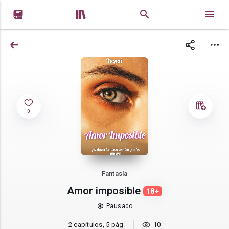


0
Fantasía
Amor imposible
18+
Pausado
2 capítulos, 5 pág.
10