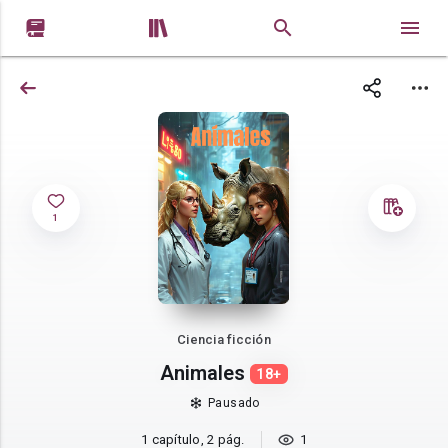


1
Ciencia ficción
Animales
18+
Pausado
1 capítulo, 2 pág.
1