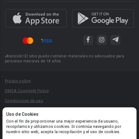
¡Atención! El sitio puede contener materiales no adecuados para
personas menores de 18 años.
Privacy policy
DMCA Copyright Policy
Condiciones de uso
Acuerdo de Privacidad
Uso de Cookies
Reglas para la publicación de libros
Con el fin de proporcionar una mejor experiencia de usuario,
recopilamos y utilizamos cookies. Si continúa navegando por
Área RR.PP.: pr@booknet.com
nuestro sitio web, acepta la recopilación y el uso de cookies.