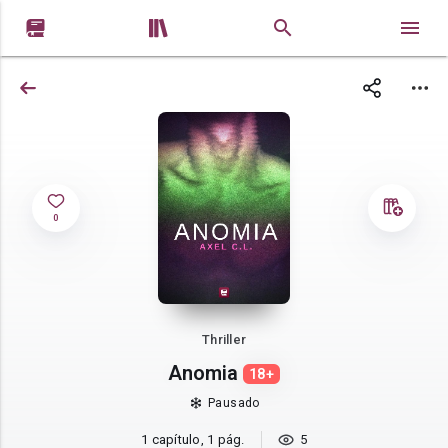


0
Thriller
Anomia
18+
Pausado
1 capítulo, 1 pág.
5